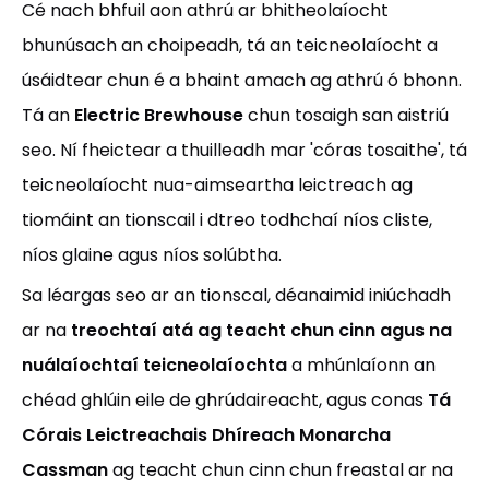
Cé nach bhfuil aon athrú ar bhitheolaíocht
bhunúsach an choipeadh, tá an teicneolaíocht a
úsáidtear chun é a bhaint amach ag athrú ó bhonn.
Tá an
Electric Brewhouse
chun tosaigh san aistriú
seo. Ní fheictear a thuilleadh mar 'córas tosaithe', tá
teicneolaíocht nua-aimseartha leictreach ag
tiomáint an tionscail i dtreo todhchaí níos cliste,
níos glaine agus níos solúbtha.
Sa léargas seo ar an tionscal, déanaimid iniúchadh
ar na
treochtaí atá ag teacht chun cinn agus na
nuálaíochtaí teicneolaíochta
a mhúnlaíonn an
chéad ghlúin eile de ghrúdaireacht, agus conas
Tá
Córais Leictreachais Dhíreach Monarcha
Cassman
ag teacht chun cinn chun freastal ar na