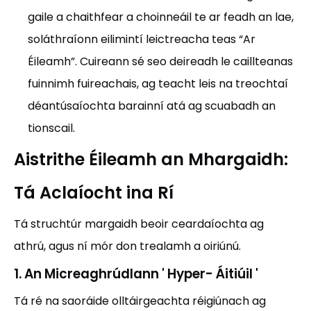
gaile a chaithfear a choinneáil te ar feadh an lae,
soláthraíonn eilimintí leictreacha teas “Ar
Éileamh”. Cuireann sé seo deireadh le caillteanas
fuinnimh fuireachais, ag teacht leis na treochtaí
déantúsaíochta barainní atá ag scuabadh an
tionscail.
Aistrithe Éileamh an Mhargaidh:
Tá Aclaíocht ina Rí
Tá struchtúr margaidh beoir ceardaíochta ag
athrú, agus ní mór don trealamh a oiriúnú.
1. An Micreaghrúdlann ' Hyper- Áitiúil '
Tá ré na saoráide olltáirgeachta réigiúnach ag