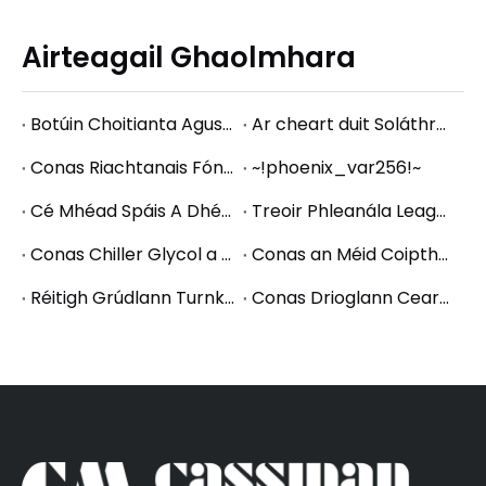
Airteagail Ghaolmhara
Botúin Choitianta Agus Grúdlann á Thosú agus Conas iad a Sheachaint
Ar cheart duit Soláthraí Grúdlann Turnkey a Roghnú nó Trealamh a Cheannach ar Leith?
Conas Riachtanais Fóntas Grúdlainne a Phleanáil: Bunúsanna Cumhachta, Uisce, Gaile agus Glicol
~!phoenix_var256!~
Cé Mhéad Spáis A Dhéanann Grúdlann? Pleanáil Scannáin Chearnógach do Ghrúdlanna Beaga agus Meánmhéide
Treoir Phleanála Leagan Amach Grúdlann: Conas Sreabhadh Oibre Táirgthe Éifeachtach a Dhearadh
Conas Chiller Glycol a Mhéid le haghaidh Córas Coipeadh Grúdlann
Conas an Méid Coipthe Grúdlann Ceart a Roghnaigh Do Do Phlean Táirgthe
Réitigh Grúdlann Turnkey: Cad atá le Meas Agus Socrú Iomlán Grúdlann á Phleanáil
Conas Drioglann Ceardaíochta a Thosú: Treoir Trealaimh do Tháirgeadh Beag agus Meánmhéide