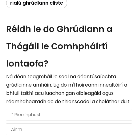
rialú ghrúdlann cliste
Réidh le do Ghrúdlann a
Thógáil le Comhpháirtí
Iontaofa?
Ná déan teagmháil le saol na déantúsaíochta
grúdlainne amháin. Lig do m'fhoireann innealtóirí a
bhfuil taithí acu luachan gan oibleagáid agus
réamhdhearadh do do thionscadal a sholáthar duit.