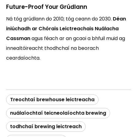
Future-Proof Your Grúdlann
Ná tóg grúdlann do 2010; tóg ceann do 2030.
Déan
iniúchadh ar Chórais Leictreachais Nuálacha
Cassman
agus féach ar an gcaoi a bhfuil muid ag
innealtóireacht thodhchaí na beorach
ceardaíochta.
Treochtaí brewhouse leictreacha
nuálaíochtaí teicneolaíochta brewing
todhchaí brewing leictreach