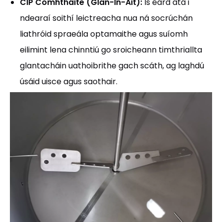
CIP Comhtháite (Glan-In-Áit):
Is éard atá i
ndearaí soithí leictreacha nua ná socrúchán
liathróid spraeála optamaithe agus suíomh
eilimint lena chinntiú go sroicheann timthriallta
glantacháin uathoibrithe gach scáth, ag laghdú
úsáid uisce agus saothair.