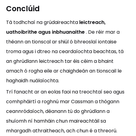
Conclúid
Tá todhchaí na grúdaireachta
leictreach,
uathoibrithe agus inbhuanaithe
. De réir mar a
théann an tionscal ar shiúl ó bhreoslaí iontaise
troma agus i dtreo na ceardaíochta beachtas, tá
an ghrúdlann leictreach tar éis céim a bhaint
amach ó rogha eile ar chaighdeán an tionscail le
haghaidh nuálaíochta.
Trí fanacht ar an eolas faoi na treochtaí seo agus
comhpháirtí a roghnú mar Cassman a thógann
ceannródaíoch, déanann tú do ghrúdlann a
shuíomh ní hamháin chun maireachtáil sa
mhargadh athraitheach, ach chun é a threorú.