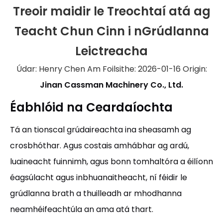
Treoir maidir le Treochtaí atá ag
Teacht Chun Cinn i nGrúdlanna
Leictreacha
Údar: Henry Chen Am Foilsithe: 2026-01-16 Origin:
Jinan Cassman Machinery Co., Ltd.
Éabhlóid na Ceardaíochta
Tá an tionscal grúdaireachta ina sheasamh ag
crosbhóthar. Agus costais amhábhar ag ardú,
luaineacht fuinnimh, agus bonn tomhaltóra a éilíonn
éagsúlacht agus inbhuanaitheacht, ní féidir le
grúdlanna brath a thuilleadh ar mhodhanna
neamhéifeachtúla an ama atá thart.