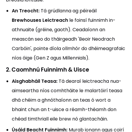
An Treocht:
Tá grúdlanna ag péireáil
Brewhouses Leictreach
le foinsí fuinnimh in-
athnuaite (gréine, gaoth). Ceadaíonn an
meascán seo do tháirgeadh 'Beoir Neodrach
Carbóin', pointe díola ollmhór do dhéimeagrafaic
níos óige (Gen Z agus Millennials).
2. Caomhnú Fuinnimh & Uisce
Aisghabháil Teasa:
Tá dearaí leictreacha nua-
aimseartha níos comhtháite le malartóirí teasa
dhá chéim a ghnóthaíonn an teas ó wort a
bhaint chun an t-uisce a réamh-théamh don
chéad timthriall eile brew nó glantacháin.
Úsáid Beacht Fuinnimh:
Murab ionann agus coirí