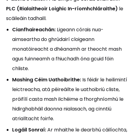
PLC (Rialaitheoir Loighic In-ríomhchláraithe)
le
scáileáin tadhaill.
Cianfhaireachán:
Ligeann córais nua-
aimseartha do ghrúdairí cloigeann
monatóireacht a dhéanamh ar theocht mash
agus fuinneamh a fhiuchadh óna gcuid fóin
chliste.
Mashing Céim Uathoibrithe:
Is féidir le heilimintí
leictreacha, atá péireáilte le uathoibriú cliste,
próifílí casta mash ilchéime a fhorghníomhú le
hidirghabháil daonna nialasach, ag cinntiú
atrialltacht foirfe.
Logáil Sonraí:
Ar mhaithe le dearbhú cáilíochta,