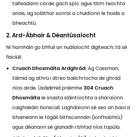
taifeadann córais gach spíc agus titim teochta
anois, ag soláthar sonraí a chuidíonn le hoidis a
bheachtú.
2. Ard-Ábhair & Déantúsaíocht
Ní hamháin go bhfuil an nuálaíocht digiteach; tá sé
fisiciúil.
Cruach Dhosmálta Ardghrád:
Ag Cassman,
táimid ag athrú i dtreo bailchríocha de ghrád
níos airde. Úsáidimid préimhe
304 Cruach
Dhosmálta
le snasta sláintíochta a sháraíonn
caighdeáin tionscail. Laghdaíonn sé seo an baol a
bhaineann le tógáil bithscannáin (ionfhabhtú)
agus déanann sé glanadh i bhfad níos tapúla.