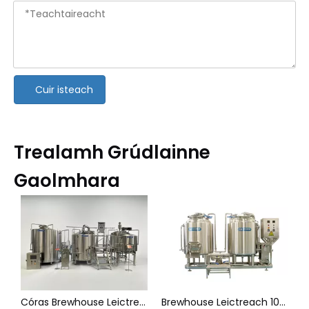
Cuir isteach
Trealamh Grúdlainne
Gaolmhara
Córas Brewhouse Leictreach 1000L
Brewhouse Leictreach 100L-300L
Grúdlann Kettle