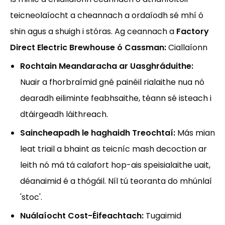
teicneolaíocht a cheannach a ordaíodh sé mhí ó
shin agus a shuigh i stóras. Ag ceannach a
Factory
Direct Electric Brewhouse ó Cassman:
Ciallaíonn
Rochtain Meandaracha ar Uasghráduithe:
Nuair a fhorbraímid gné painéil rialaithe nua nó
dearadh eiliminte feabhsaithe, téann sé isteach i
dtáirgeadh láithreach.
Saincheapadh le haghaidh Treochtaí:
Más mian
leat triail a bhaint as teicníc mash decoction ar
leith nó má tá calafort hop-ais speisialaithe uait,
déanaimid é a thógáil. Níl tú teoranta do mhúnlaí
'stoc'.
Nuálaíocht Cost-Éifeachtach:
Tugaimid