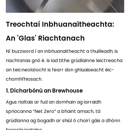
Treochtaí Inbhuanaitheachta:
An 'Glas' Riachtanach
Ní buzzword í an inbhuanaitheacht a thuilleadh; is
riachtanas gnó é. Is iad tithe grúdlainne leictreacha
an teicneolaíocht is fearr don ghluaiseacht éic-
chomhfhiosach.
1. Dícharbónú an Brewhouse
Agus rialtais ar fud an domhain ag iarraidh
spriocanna “Net Zero” a bhaint amach, tá
grúdlanna ag bogadh ar shiúl ó choirí gáis a dhónn
breosla iontaise.