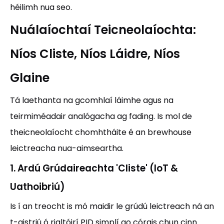
héilimh nua seo.
Nuálaíochtaí Teicneolaíochta:
Níos Cliste, Níos Láidre, Níos
Glaine
Tá laethanta na gcomhlaí láimhe agus na
teirmiméadair analógacha ag fading. Is mol de
theicneolaíocht chomhtháite é an brewhouse
leictreacha nua-aimseartha.
1. Ardú Grúdaireachta 'Cliste' (IoT &
Uathoibriú)
Is í an treocht is mó maidir le grúdú leictreach ná an
t-aistriú ó rialtóirí PID simplí go córais chun cinn