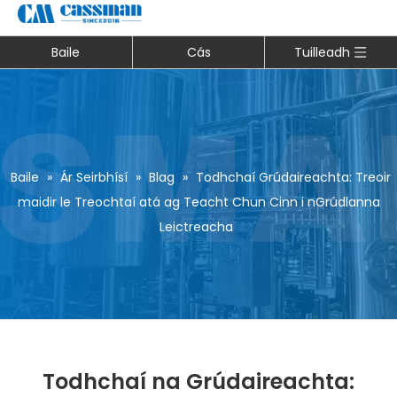
Baile
Cás
Tuilleadh
Baile
»
Ár Seirbhísí
»
Blag
»
Todhchaí Grúdaireachta: Treoir
maidir le Treochtaí atá ag Teacht Chun Cinn i nGrúdlanna
Leictreacha
Todhchaí na Grúdaireachta: