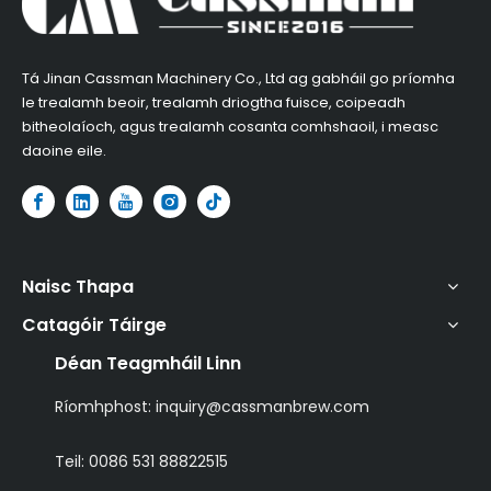
Tá Jinan Cassman Machinery Co., Ltd ag gabháil go príomha
le trealamh beoir, trealamh driogtha fuisce, coipeadh
bitheolaíoch, agus trealamh cosanta comhshaoil, i measc
daoine eile.
Naisc Thapa
Catagóir Táirge
Déan Teagmháil Linn
Ríomhphost:
inquiry@cassmanbrew.com
Teil: 0086 531 88822515