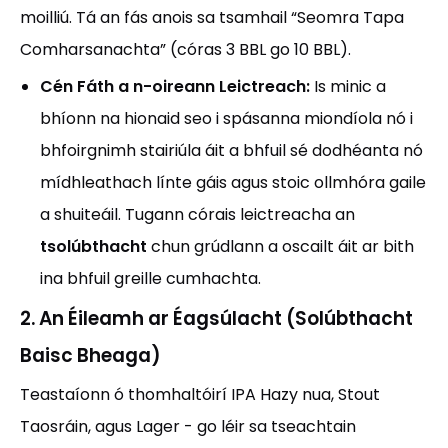
moilliú. Tá an fás anois sa tsamhail “Seomra Tapa
Comharsanachta” (córas 3 BBL go 10 BBL).
Cén Fáth a n-oireann Leictreach:
Is minic a
bhíonn na hionaid seo i spásanna miondíola nó i
bhfoirgnimh stairiúla áit a bhfuil sé dodhéanta nó
mídhleathach línte gáis agus stoic ollmhóra gaile
a shuiteáil. Tugann córais leictreacha an
tsolúbthacht
chun grúdlann a oscailt áit ar bith
ina bhfuil greille cumhachta.
2. An Éileamh ar Éagsúlacht (Solúbthacht
Baisc Bheaga)
Teastaíonn ó thomhaltóirí IPA Hazy nua, Stout
Taosráin, agus Lager - go léir sa tseachtain