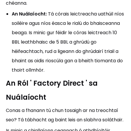
chéanna.
An Nuálaíocht:
Tá córais leictreacha uathúil níos
soiléire agus níos éasca le rialú do bhaisceanna
beaga. Is minic gur féidir le córas leictreach 10
BBL leathbhaisc de 5 BBL a ghrúdú go
héifeachtach, rud a ligeann do ghrúdairí triail a
bhaint as oidis rioscúla gan a bheith tiomanta do
thoirt ollmhór.
An Ról ' Factory Direct ' sa
Nuálaíocht
Conas a fhanann tú chun tosaigh ar na treochtaí
seo? Tá tábhacht ag baint leis an slabhra soláthair.
Is minic a chiallaíonn ceannach ó athdhíoltóir