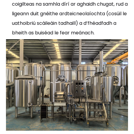
coigilteas na samhla dírí ar aghaidh chugat, rud a
ligeann duit gnéithe ardteicneolaíochta (cosúil le
uathoibriú scáileáin tadhaill) a d’fhéadfadh a
bheith as buiséad le fear meánach.