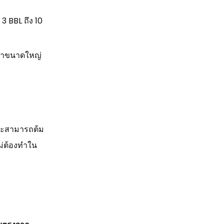
 BBL ถึง 10
อน้ำขนาดใหญ่
จะสามารถต้ม
ไม่ต้องทำใน