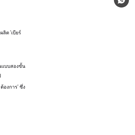
+86 185
ิต 'เบียร์
นแบบสองขั้น
ป
้องการ' ซึ่ง
ม