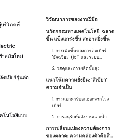
วิวัฒนาการของงานฝีมือ
บริโภคที่
นวัตกรรมทางเทคโนโลยี: ฉลาด
ขึ้น แข็งแกร่งขึ้น สะอาดยิ่งขึ้น
lectric
1. การเพิ่มขึ้นของการต้มเบียร์
ฟ้าสมัยใหม่
'อัจฉริยะ' (IoT และระบบ
อัตโนมัติ)
2. วัสดุและการผลิตขั้นสูง
ตเบียร์รุ่นต่อ
แนวโน้มความยั่งยืน: 'สีเขียว'
ความจำเป็น
1. การแยกคาร์บอนออกจากโรง
เบียร์
เทคโนโลยีแบบ
2. การอนุรักษ์พลังงานและน้ำ
การเปลี่ยนแปลงความต้องการ
ของตลาด: ความคล่องตัวคือสิ่ง