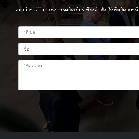
อย่าสำรวจโลกแห่งการผลิตเบียร์เพียงลำพัง ให้ทีมวิศว