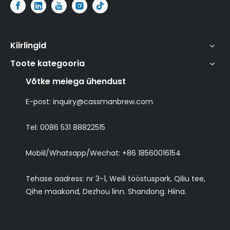
Kiirlingid
Toote kategooria
Võtke meiega ühendust
E-post:
inquiry@cassmanbrew.com
Tel: 0086 531 88822515
Mobiil/Whatsapp/Wechat:
+86 18560016154
Tehase aadress: nr 3-1, Weili tööstuspark, Qiliu tee,
Qihe maakond, Dezhou linn. Shandong. Hiina.