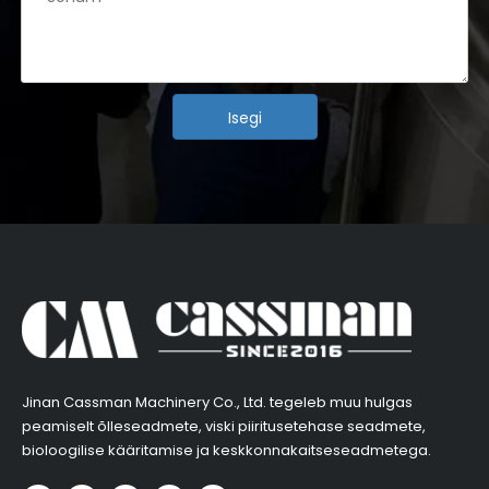
Isegi
Jinan Cassman Machinery Co., Ltd. tegeleb muu hulgas
peamiselt õlleseadmete, viski piiritusetehase seadmete,
bioloogilise kääritamise ja keskkonnakaitseseadmetega.​