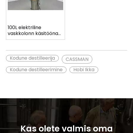
100L elektriline
vaskkolonn käsitööna
destilleerimiseks
Kodune destilleerija
CASSMAN
Kodune destilleerimine
Hobi Ikka
Kas olete valmis oma