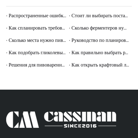
Распространенные ошибки при открытии пивоварни и как их избежать
Стоит ли выбирать поставщика пивоваренного завода под ключ или покупать оборудование отдельно?
Как спланировать требования к коммунальным предприятиям пивоварни: основы электропитания, воды, пара и гликоля
Сколько ферментеров нужно пивоварне? Практическое руководство по планированию резервуаров
Сколько места нужно пивоварне? Планирование площади в квадратных метрах для малых и средних пивоваренных заводов
Руководство по планированию планировки пивоваренного завода: как разработать эффективный производственный процесс
Как подобрать гликолевый охладитель для системы ферментации пивоварни
Как правильно выбрать размер ферментера для пивоварни в соответствии с вашим производственным планом
Решения для пивоваренного завода «под ключ»: что следует учитывать при планировании комплексной установки пивоварни
Как открыть крафтовый ликеро-водочный завод: руководство по оборудованию для малого и среднего производства