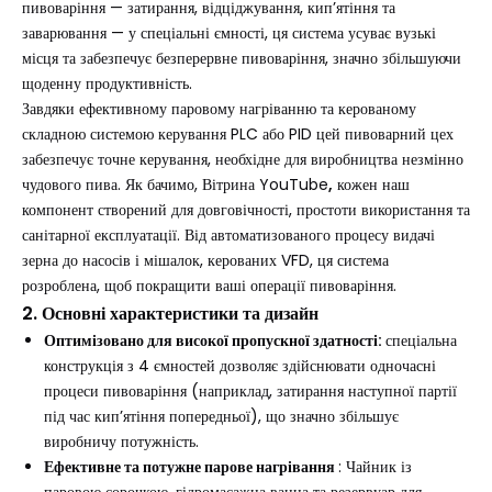
пивоваріння — затирання, відціджування, кип’ятіння та
заварювання — у спеціальні ємності, ця система усуває вузькі
місця та забезпечує безперервне пивоваріння, значно збільшуючи
щоденну продуктивність.
Завдяки ефективному паровому нагріванню та керованому
складною системою керування PLC або PID цей пивоварний цех
забезпечує точне керування, необхідне для виробництва незмінно
чудового пива. Як бачимо,
Вітрина YouTube
,
кожен наш
компонент створений для довговічності, простоти використання та
санітарної експлуатації. Від автоматизованого процесу видачі
зерна до насосів і мішалок, керованих VFD, ця система
розроблена, щоб покращити ваші операції пивоваріння.
2. Основні характеристики та дизайн
Оптимізовано для високої пропускної здатності:
спеціальна
конструкція з 4 ємностей дозволяє здійснювати одночасні
процеси пивоваріння (наприклад, затирання наступної партії
під час кип’ятіння попередньої), що значно збільшує
виробничу потужність.
Ефективне та потужне парове нагрівання
: Чайник із
паровою сорочкою, гідромасажна ванна та резервуар для