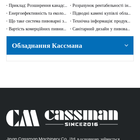
Приклад: Розширення канадського крафтового пива за допомогою двох конічних ферментерів об’ємом 10 000 л
Розрахунок рентабельності інвестицій: чи варта інвестиція в систему пивоварні з паровим підігрівом?
Енергоефективність та екологічні переваги систем пивоварні з паровим обігрівом
Підводні камені купівлі обладнання для крафтової пивоварні: 5 дорогих помилок початківців (і як їх уникнути у 2025 році)
Що таке система пивоварні з паровим підігрівом? Розуміння основ
Технічна інформація: продуктивність і ефективність пивоварних систем з паровим підігрівом
Вартість комерційних пивних ферментерів: які фактори впливають на ціну?
Санітарний дизайн у пивоварінні: переконайтеся, що ваш ферментер готовий до CIP
Обладнання Кассмана
​Jinan Cassman Machinery Co., Ltd. в основному займається