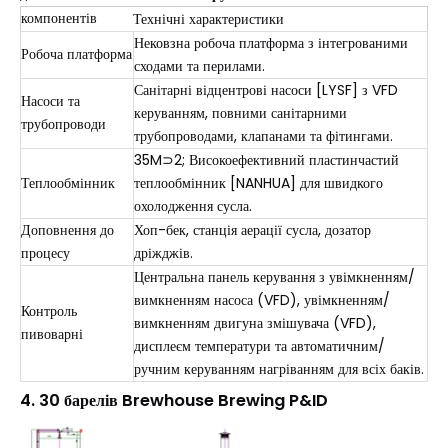
компонентів
Технічні характеристики
Нековзна робоча платформа з інтегрованими
Робоча платформа
сходами та перилами.
Санітарні відцентрові насоси [LYSF] з VFD
Насоси та
керуванням, повними санітарними
трубопроводи
трубопроводами, клапанами та фітингами.
35M⊃2; Високоефективний пластинчастий
Теплообмінник
теплообмінник [NANHUA] для швидкого
охолодження сусла.
Доповнення до
Хоп-бек, станція аерації сусла, дозатор
процесу
дріжджів.
Центральна панель керування з увімкненням/
вимкненням насоса (VFD), увімкненням/
Контроль
вимкненням двигуна змішувача (VFD),
пивоварні
дисплеєм температури та автоматичним/
ручним керуванням нагріванням для всіх баків.
4.
30 барелів Brewhouse Brewing P&ID