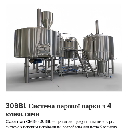
30BBL Система парової варки з 4
ємностями
Cassman CMBH-30BBL — це високопродуктивна пивоварна
система з паровим нагріванням, розроблена для потреб великих