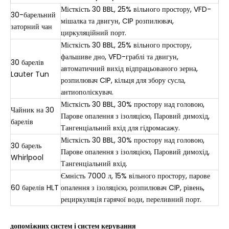
Місткість 30 BBL, 25% вільного простору, VFD-
30-барельний
мішалка та двигун, CIP розпилювач,
заторний чан
циркуляційний порт.
Місткість 30 BBL, 25% вільного простору,
фальшиве дно, VFD-граблі та двигун,
30 барелів
автоматичний вихід відпрацьованого зерна,
Lauter Tun
розпилювач CIP, кільця для збору сусла,
антиополіскувач.
Місткість 30 BBL, 30% простору над головою,
Чайник на 30
Парове опалення з ізоляцією, Паровий димохід,
барелів
Тангенціальний вхід для гідромасажу.
Місткість 30 BBL, 30% простору над головою,
30 барель
Парове опалення з ізоляцією, Паровий димохід,
Whirlpool
Тангенціальний вхід.
Ємність 7000 л, 15% вільного простору, парове
60 барелів HLT
опалення з ізоляцією, розпилювач CIP, рівень,
рециркуляція гарячої води, переливний порт.
допоміжних систем і систем керування