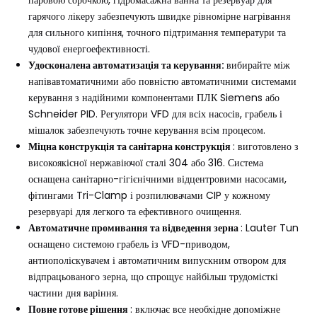
гарячого лікеру забезпечують швидке рівномірне нагрівання
для сильного кипіння, точного підтримання температури та
чудової енергоефективності.
Удосконалена автоматизація та керування:
вибирайте між
напівавтоматичними або повністю автоматичними системами
керування з надійними компонентами ПЛК Siemens або
Schneider PID. Регулятори VFD для всіх насосів, грабель і
мішалок забезпечують точне керування всім процесом.
Міцна конструкція та санітарна конструкція
: виготовлено з
високоякісної нержавіючої сталі 304 або 316. Система
оснащена санітарно-гігієнічними відцентровими насосами,
фітингами Tri-Clamp і розпилювачами CIP у кожному
резервуарі для легкого та ефективного очищення.
Автоматичне промивання та відведення зерна
: Lauter Tun
оснащено системою грабель із VFD-приводом,
антиополіскувачем і автоматичним випускним отвором для
відпрацьованого зерна, що спрощує найбільш трудомісткі
частини дня варіння.
Повне готове рішення
: включає все необхідне допоміжне