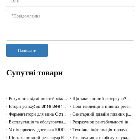
Надіслати
Супутні товари
Розуміння відмінностей між різними типами ємностей для вина: посібник для покупців
Що таке винний резервуар? Повний посібник із типів і ролей у виробництві
Історії успіху: як Brite Beer Tanks покращили пивоварні операції
Нові тенденції в пивних резервуарах Brite: інновації, що формують пивоварну промисловість
Ферментатори для вина Cassman і резервуар для зберігання 316 л допомагають албанській виноробні оновитися до професійних стандартів льоху
Санітарний дизайн пивних резервуарів Brite: забезпечення якості та безпеки
Експлуатація та обслуговування вашого пивного резервуару Brite: найкращі практики
Розрахунок рентабельності інвестицій: чи вартий пивний резервуар Brite інвестиції?
Успіх проекту: доставка 10000 л (100 HL) конічних ферментерів до Узбекистану
Технічна інформація: продуктивність і особливості пивних резервуарів Brite
Що таке пивний резервуар Brite? Розуміння його ролі в пивоварінні
Експлуатація та обслуговування системи пивоварні з паровим підігрівом: найкращі практики