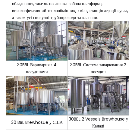
обладнання, таке як неслизька робоча платформа,
високоефективний теплообмінник, хміль, станція аерації сусла,
а також усі сполучні трубопроводи та клапани.
30BBL Вариварня з 4
30BBL Система заварювання 2
посудин
посудинами
30BBL 2 Vessels Brewhouse у
30 BBL Brewhosue у США
Канаді