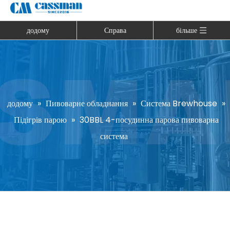
додому
Справа
більше
додому
»
Пивоварне обладнання
»
Система Brewhouse
»
Підігрів парою
»
30BBL 4-посудинна парова пивоварна
система