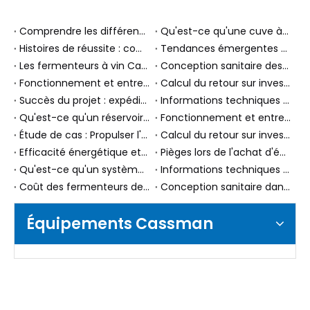
Comprendre les différences entre les différents types de cuves à vin : guide de l'acheteur
Qu'est-ce qu'une cuve à vin ? Le guide complet des types et des rôles en production
Histoires de réussite : comment les réservoirs de bière Brite ont amélioré les opérations de brassage
Tendances émergentes dans les réservoirs de bière Brite : des innovations qui façonnent l'industrie brassicole
Les fermenteurs à vin Cassman et le réservoir de stockage de 316 L aident une cave albanaise à se mettre à niveau vers les normes de cave professionnelles
Conception sanitaire des réservoirs de bière Brite : garantir la qualité et la sécurité
Fonctionnement et entretien de votre réservoir de bière Brite : meilleures pratiques
Calcul du retour sur investissement : un réservoir de bière Brite vaut-il l'investissement ?
Succès du projet : expédition de fermenteurs coniques de 10 000 L (100HL) en Ouzbékistan
Informations techniques : performances et caractéristiques des réservoirs de bière Brite
Qu'est-ce qu'un réservoir à bière Brite ? Comprendre son rôle dans le brassage
Fonctionnement et entretien de votre système de brasserie chauffée à la vapeur : meilleures pratiques
Étude de cas : Propulser l'expansion de la bière artisanale canadienne avec deux fermenteurs coniques de 10 000 L
Calcul du retour sur investissement : un système de brasserie chauffé à la vapeur vaut-il l'investissement ?
Efficacité énergétique et avantages environnementaux des systèmes de brasserie chauffés à la vapeur
Pièges lors de l'achat d'équipement de brasserie artisanale : 5 erreurs coûteuses commises par les débutants (et comment les éviter en 2025)
Qu'est-ce qu'un système de brasserie chauffée à la vapeur ? Comprendre les bases
Informations techniques : performances et efficacité des systèmes de brassage chauffés à la vapeur
Coût des fermenteurs de bière commerciaux : quels facteurs influencent le prix ?
Conception sanitaire dans le brassage : s'assurer que votre fermenteur est prêt pour le CIP
Équipements Cassman